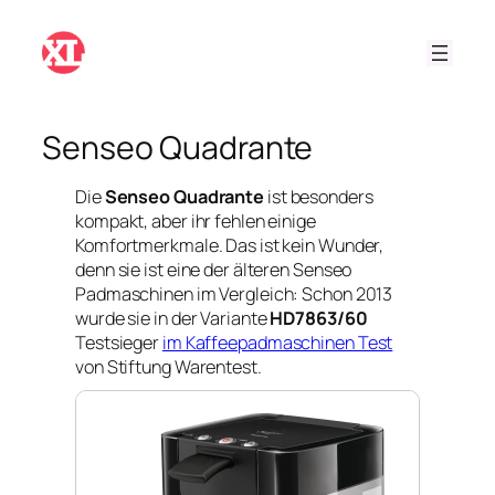
Zum
Inhalt
springen
Senseo Quadrante
Die
Senseo Quadrante
ist besonders
kompakt, aber ihr fehlen einige
Komfortmerkmale. Das ist kein Wunder,
denn sie ist eine der älteren Senseo
Padmaschinen im Vergleich: Schon 2013
wurde sie in der Variante
HD7863/60
Testsieger
im Kaffeepadmaschinen Test
von Stiftung Warentest.