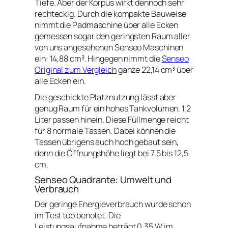
Tiefe. Aber der Korpus wirkt dennoch sehr
rechteckig. Durch die kompakte Bauweise
nimmt die Padmaschine über alle Ecken
gemessen sogar den geringsten Raum aller
von uns angesehenen Senseo Maschinen
ein: 14,88 cm³. Hingegen nimmt die
Senseo
Original zum Vergleich
ganze 22,14 cm³ über
alle Ecken ein.
Die geschickte Platznutzung lässt aber
genug Raum für ein hohes Tankvolumen. 1,2
Liter passen hinein. Diese Füllmenge reicht
für 8 normale Tassen. Dabei können die
Tassen übrigens auch hoch gebaut sein,
denn die Öffnungshöhe liegt bei 7,5 bis 12,5
cm.
Senseo Quadrante: Umwelt und
Verbrauch
Der geringe Energieverbrauch wurde schon
im Test top benotet. Die
Leistungsaufnahme beträgt 0,35 W im