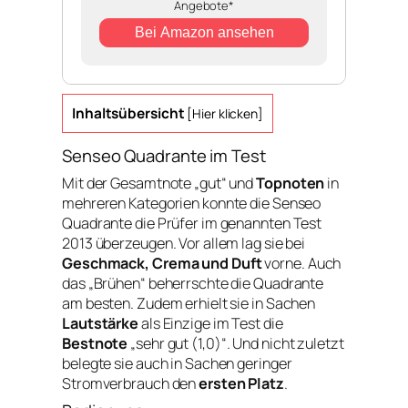
Angebote*
Bei Amazon ansehen
Inhaltsübersicht
[
Hier klicken
]
Senseo Quadrante im Test
Mit der Gesamtnote „gut“ und
Topnoten
in
mehreren Kategorien konnte die Senseo
Quadrante die Prüfer im genannten Test
2013 überzeugen. Vor allem lag sie bei
Geschmack, Crema und Duft
vorne. Auch
das „Brühen“ beherrschte die Quadrante
am besten. Zudem erhielt sie in Sachen
Lautstärke
als Einzige im Test die
Bestnote
„sehr gut (1,0)“. Und nicht zuletzt
belegte sie auch in Sachen geringer
Stromverbrauch den
ersten Platz
.