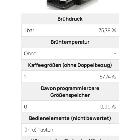
Brühdruck
1 bar
75,79 %
Brühtemperatur
Ohne
-
Kaffeegrößen (ohne Doppelbezug)
1
57,74 %
Davon programmierbare
Größenspeicher
0
0,00 %
Bedienelemente (nicht bewertet)
(Info) Tasten
-