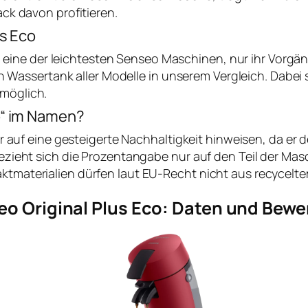
ck davon profitieren.
us Eco
 kg eine der leichtesten Senseo Maschinen, nur ihr Vor
en Wassertank aller Modelle in unserem Vergleich. Dabei 
möglich.
o“ im Namen?
r auf eine gesteigerte Nachhaltigkeit hinweisen, da er 
zieht sich die Prozentangabe nur auf den Teil der Masc
materialien dürfen laut EU-Recht nicht aus recyceltem 
o Original Plus Eco: Daten und Bew