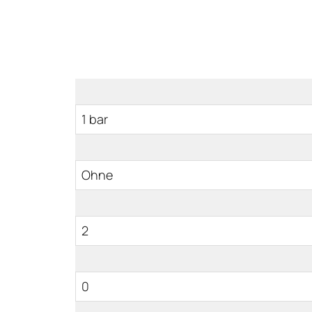
1 bar
Ohne
2
0