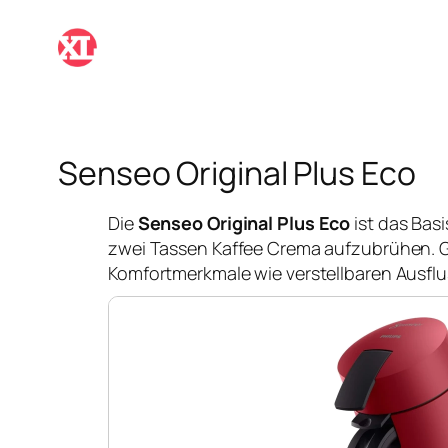
Zum
Inhalt
springen
Senseo Original Plus Eco
Die
Senseo Original Plus Eco
ist das Bas
zwei Tassen Kaffee Crema aufzubrühen. G
Komfortmerkmale wie verstellbaren Ausf