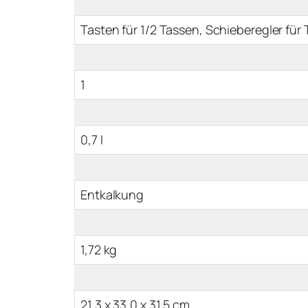
Tasten für 1/2 Tassen, Schieberegler fü
1
0,7 l
Entkalkung
1,72 kg
21,3 x 33,0 x 31,5 cm