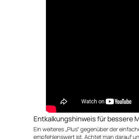
Entkalkungshinweis für bessere 
Ein weiteres „Plus“ gegenüber der einfache
empfehlenswert ist. Achtet man darauf un