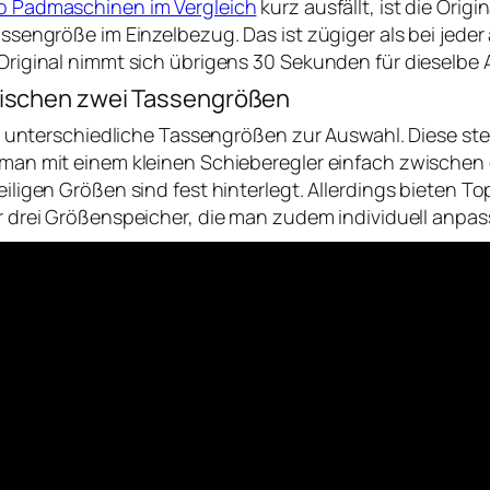
 Padmaschinen im Vergleich
kurz ausfällt, ist die Orig
ssengröße im Einzelbezug. Das ist zügiger als bei jed
riginal nimmt sich übrigens 30 Sekunden für dieselbe 
wischen zwei Tassengrößen
ei unterschiedliche Tassengrößen zur Auswahl. Diese st
an mit einem kleinen Schieberegler einfach zwischen d
ligen Größen sind fest hinterlegt. Allerdings bieten T
 drei Größenspeicher, die man zudem individuell anpas