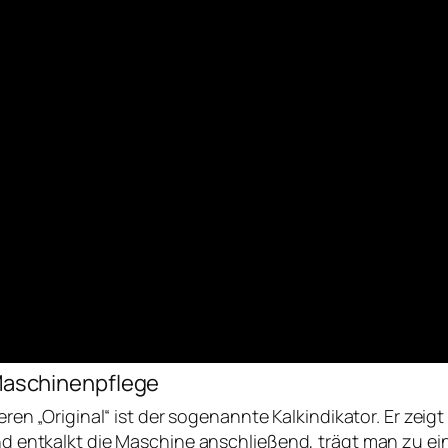
Maschinenpflege
ren „Original“ ist der sogenannte Kalkindikator. Er zeig
d entkalkt die Maschine anschließend, trägt man zu ei