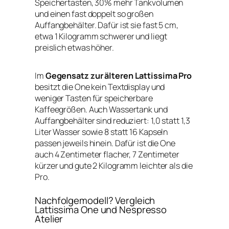
Speichertasten, 30% mehr Tankvolumen
und einen fast doppelt so großen
Auffangbehälter. Dafür ist sie fast 5 cm,
etwa 1 Kilogramm schwerer und liegt
preislich etwas höher.
Im
Gegensatz zur älteren Lattissima Pro
besitzt die One kein Textdisplay und
weniger Tasten für speicherbare
Kaffeegrößen. Auch Wassertank und
Auffangbehälter sind reduziert: 1,0 statt 1,3
Liter Wasser sowie 8 statt 16 Kapseln
passen jeweils hinein. Dafür ist die One
auch 4 Zentimeter flacher, 7 Zentimeter
kürzer und gute 2 Kilogramm leichter als die
Pro.
Nachfolgemodell? Vergleich
Lattissima One und Nespresso
Atelier