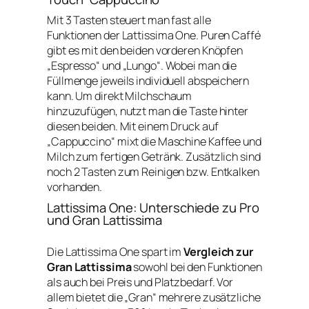
Mit 3 Tasten steuert man fast alle
Funktionen der Lattissima One. Puren Caffé
gibt es mit den beiden vorderen Knöpfen
„Espresso“ und „Lungo“. Wobei man die
Füllmenge jeweils individuell abspeichern
kann. Um direkt Milchschaum
hinzuzufügen, nutzt man die Taste hinter
diesen beiden. Mit einem Druck auf
„Cappuccino“ mixt die Maschine Kaffee und
Milch zum fertigen Getränk. Zusätzlich sind
noch 2 Tasten zum Reinigen bzw. Entkalken
vorhanden.
Lattissima One: Unterschiede zu Pro
und Gran Lattissima
Die Lattissima One spart im
Vergleich zur
Gran Lattissima
sowohl bei den Funktionen
als auch bei Preis und Platzbedarf. Vor
allem bietet die „Gran“ mehrere zusätzliche