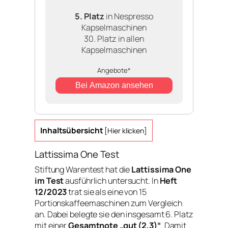
5. Platz
in Nespresso
Kapselmaschinen
30. Platz in allen
Kapselmaschinen
Angebote*
Bei Amazon ansehen
Inhaltsübersicht
[
Hier klicken
]
Lattissima One Test
Stiftung Warentest hat die
Lattissima One
im Test
ausführlich untersucht. In
Heft
12/2023
trat sie als eine von 15
Portionskaffeemaschinen zum Vergleich
an. Dabei belegte sie den insgesamt 6. Platz
mit einer
Gesamtnote „gut (2,3)“
. Damit