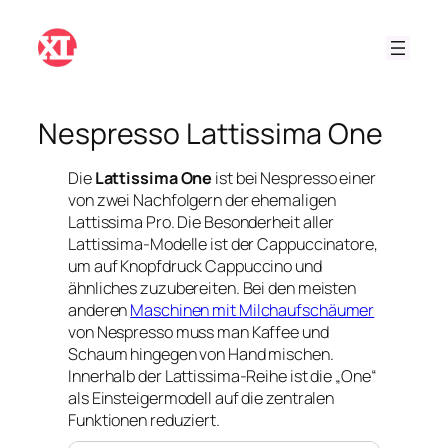
Zum
Inhalt
springen
Nespresso Lattissima One
Die
Lattissima One
ist bei Nespresso einer
von zwei Nachfolgern der ehemaligen
Lattissima Pro. Die Besonderheit aller
Lattissima-Modelle ist der Cappuccinatore,
um auf Knopfdruck Cappuccino und
ähnliches zuzubereiten. Bei den meisten
anderen
Maschinen mit Milchaufschäumer
von Nespresso muss man Kaffee und
Schaum hingegen von Hand mischen.
Innerhalb der Lattissima-Reihe ist die „One“
als Einsteigermodell auf die zentralen
Funktionen reduziert.