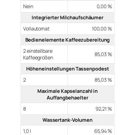
Nein
0,00 %
Integrierter Milchaufschäumer
Vollautomat
100,00 %
Bedienelemente Kaffeezubereitung
2 einstellbare
85,03 %
Kaffeegrößen
Höheneinstellungen Tassenpodest
2
85,03 %
Maximale Kapselanzahl in
Auffangbehaelter
8
92,21 %
Wassertank-Volumen
1,0 l
65,94 %