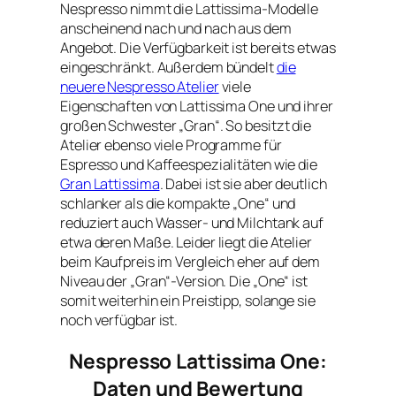
Nespresso nimmt die Lattissima-Modelle
anscheinend nach und nach aus dem
Angebot. Die Verfügbarkeit ist bereits etwas
eingeschränkt. Außerdem bündelt
die
neuere Nespresso Atelier
viele
Eigenschaften von Lattissima One und ihrer
großen Schwester „Gran“. So besitzt die
Atelier ebenso viele Programme für
Espresso und Kaffeespezialitäten wie die
Gran Lattissima
. Dabei ist sie aber deutlich
schlanker als die kompakte „One“ und
reduziert auch Wasser- und Milchtank auf
etwa deren Maße. Leider liegt die Atelier
beim Kaufpreis im Vergleich eher auf dem
Niveau der „Gran“-Version. Die „One“ ist
somit weiterhin ein Preistipp, solange sie
noch verfügbar ist.
Nespresso Lattissima One:
Daten und Bewertung