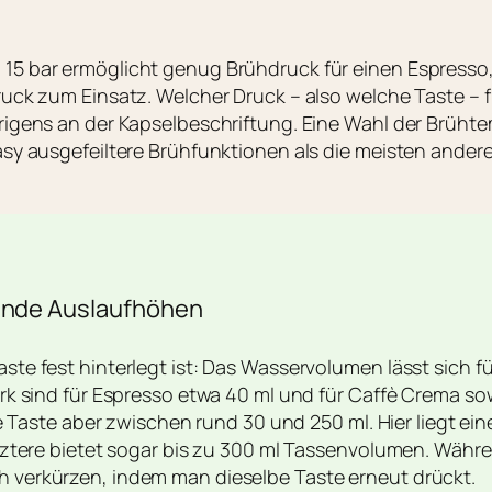
5 bar ermöglicht genug Brühdruck für einen Espresso
uck zum Einsatz. Welcher Druck – also welche Taste – fü
igens an der Kapselbeschriftung. Eine Wahl der Brühtem
asy ausgefeiltere Brühfunktionen als die meisten ande
ende Auslaufhöhen
te fest hinterlegt ist: Das Wasservolumen lässt sich fü
rk sind für Espresso etwa 40 ml und für Caffè Crema sow
de Taste aber zwischen rund 30 und 250 ml. Hier liegt e
etztere bietet sogar bis zu 300 ml Tassenvolumen. Wäh
verkürzen, indem man dieselbe Taste erneut drückt.