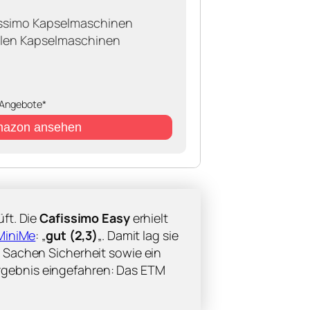
issimo Kapselmaschinen
allen Kapselmaschinen
Angebote*
mazon ansehen
ft. Die
Cafissimo Easy
erhielt
MiniMe
: „
gut (2,3)
„. Damit lag sie
n Sachen Sicherheit sowie ein
ergebnis eingefahren: Das ETM