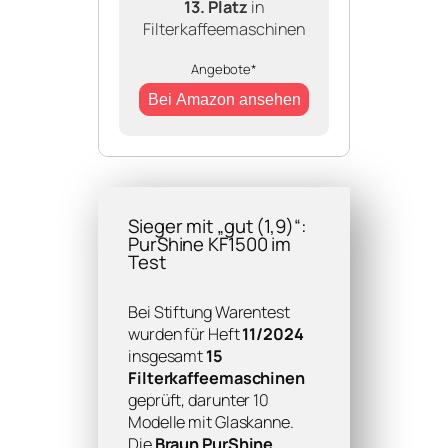
13. Platz
in
Filterkaffeemaschinen
Angebote*
Bei Amazon ansehen
Sieger mit „gut (1,9)“:
PurShine KF1500 im
Test
Bei Stiftung Warentest
wurden für Heft
11/2024
insgesamt
15
Filterkaffeemaschinen
geprüft, darunter 10
Modelle mit Glaskanne.
Die
Braun PurShine