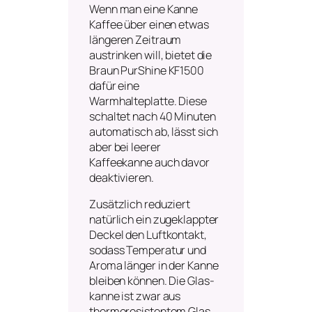
Wenn man eine Kanne
Kaffee über einen etwas
längeren Zeitraum
austrinken will, bietet die
Braun PurShine KF1500
dafür eine
Warmhalteplatte. Diese
schaltet nach 40 Minuten
automatisch ab, lässt sich
aber bei leerer
Kaffeekanne auch davor
deaktivieren.
Zusätzlich reduziert
natürlich ein zugeklappter
Deckel den Luftkontakt,
sodass Temperatur und
Aroma länger in der Kanne
bleiben können. Die Glas­
kanne ist zwar aus
thermoresistentem Glas,