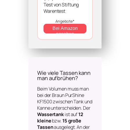
Test von Stiftung
Warentest
Angebote*
Bei Amazon
ansehen
Wie viele Tassen kann
man aufbrühen?
Beim Volumen muss man
bei der Braun PurShine
KF1500 zwischen Tank und
Kanne unterscheiden. Der
Wassertank
ist auf
12
kleine
bzw.
15 große
Tassen
ausgelegt. An der