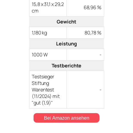
15,8 x 31,1 x 29,2
68,96 %
cm
Gewicht
1,180 kg
80,78 %
Leistung
1000 W
-
Testberichte
Testsieger
Stiftung
Warentest
-
(11/2024) mit
"gut (1,9)"
Bei Amazon ansehen