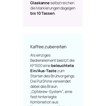
Glaskanne
selbst reichen
die Markierungen dagegen
bis 10 Tassen
.
Kaffee zubereiten
Als einziges
Bedienelement besitzt die
KF1500 eine
beleuchtete
Ein/Aus-Taste
zum
Starten des Brühvorgangs.
Die PurShine verwendet
dabei das Braun
„Optibrew-System“, eine
fest hinterlegte
Kombination aus