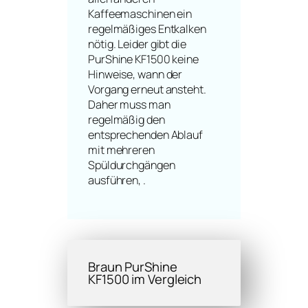
Kaffeemaschinen ein
regelmäßiges Entkalken
nötig. Leider gibt die
PurShine KF1500 keine
Hinweise, wann der
Vorgang erneut ansteht.
Daher muss man
regelmäßig den
entsprechenden Ablauf
mit mehreren
Spüldurchgängen
ausführen, .
Braun PurShine
KF1500 im Vergleich