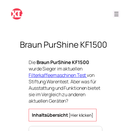
Zum
Inhalt
springen
Braun PurShine KF1500
Die
Braun PurShine KF1500
wurde Sieger im aktuellen
Filterkaffeemaschinen Test
von
Stiftung Warentest. Aber was für
Ausstattung und Funktionen bietet
sie im Vergleich zu anderen
aktuellen Geräten?
Inhaltsübersicht
[
Hier klicken
]