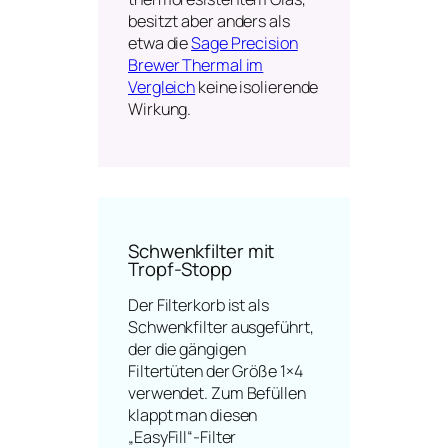
besitzt aber anders als
etwa die
Sage Precision
Brewer Thermal im
Vergleich
keine isolierende
Wirkung.
Schwenkfilter mit
Tropf-Stopp
Der Filterkorb ist als
Schwenkfilter ausgeführt,
der die gängigen
Filtertüten der Größe 1×4
verwendet. Zum Befüllen
klappt man diesen
„EasyFill“-Filter