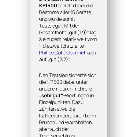
KF1500
erhielt dabei die
Bestnote aller 15 Geräte
und wurde somit
Testsieger. Mit der
Gesamtnote „gut (1,9)“ lag
sie zudem relativ weit vorn
– die zweitplatzierte
Philips Café Gourmet
kam
auf „gut (2,2)“.
Den Testsieg sicherte sich
die KF1500 dabei unter
anderem durch mehrere
„sehr gut“
-Wertungen in
Einzelpunkten. Dazu
zählten etwa die
Kaffeetemperaturen beim
Brühen und Warmhalten,
aber auch der
Tropfverschluss.