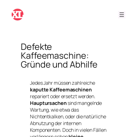
Zum
Inhalt
springen
Defekte
Kaffeemaschine:
Gründe und Abhilfe
Jedes Jahr müssen zahlreiche
kaputte Kaffeemaschinen
repariert oder ersetzt werden.
Hauptursachen
sind mangelnde
Wartung, wie etwa das
Nichtentkalken, oder die natürliche
Abnutzung der internen
Komponenten. Doch in vielen Fällen
verlängern schon
kleine