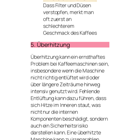
Dass Filter und Düsen
verstopfen, merkt man
oft zuerst an
schlechterem
Geschmack des Kaffees
5. Überhitzung
Überhitzung kann ein ernsthaftes
Problem bei Kaffeemaschinen sein,
insbesondere wenn die Maschine
nicht richtig entlüftet wird oder
über längere Zeiträume hinweg
intensiv genutzt wird. Fehlende
Entlüftung kann dazu führen, dass
sich Hitze im Inneren staut, was
nicht nur die internen
Komponenten beschädigt, sondern
auch ein Sicherheitsrisiko
darstellen kann. Eine überhitzte
Maschine kann zu irreparablen