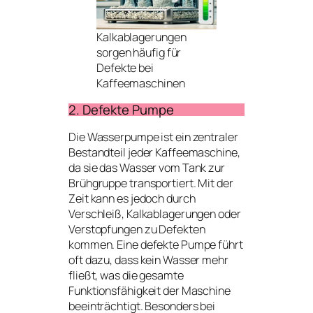
Kalkablagerungen
sorgen häufig für
Defekte bei
Kaffeemaschinen
2. Defekte Pumpe
Die Wasserpumpe ist ein zentraler
Bestandteil jeder Kaffeemaschine,
da sie das Wasser vom Tank zur
Brühgruppe transportiert. Mit der
Zeit kann es jedoch durch
Verschleiß, Kalkablagerungen oder
Verstopfungen zu Defekten
kommen. Eine defekte Pumpe führt
oft dazu, dass kein Wasser mehr
fließt, was die gesamte
Funktionsfähigkeit der Maschine
beeinträchtigt. Besonders bei