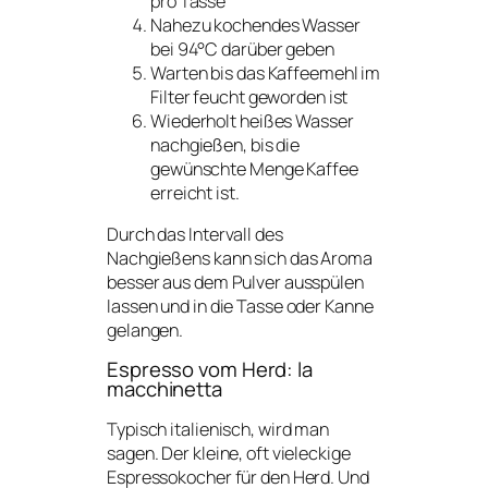
pro Tasse
Nahezu kochendes Wasser
bei 94°C darüber geben
Warten bis das Kaffeemehl im
Filter feucht geworden ist
Wiederholt heißes Wasser
nachgießen, bis die
gewünschte Menge Kaffee
erreicht ist.
Durch das Intervall des
Nachgießens kann sich das Aroma
besser aus dem Pulver ausspülen
lassen und in die Tasse oder Kanne
gelangen.
Espresso vom Herd: la
macchinetta
Typisch italienisch, wird man
sagen. Der kleine, oft vieleckige
Espressokocher für den Herd. Und