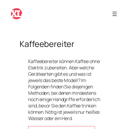
Zum
Inhalt
springen
Kaffeebereiter
Kaffeebereiter können Kaffee ohne
Elektrik zubereiten. Aber welche
Gerätearten gibt es und was ist
jeweils das beste Modell? Im
Folgenden finden Sie diejenigen
Methoden, bei denen mindestens
noch einige Handgriffe erforderlich
sind, bevor Sie den Kaffee trinken
können. Nötig ist jeweils nur heißes
Wasser oder ein Herd.