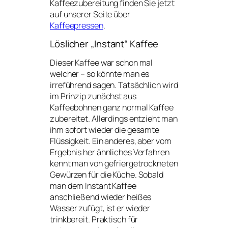
Kaffeezubereitung finden Sie jetzt
auf unserer Seite über
Kaffeepressen
.
Löslicher „Instant“ Kaffee
Dieser Kaffee war schon mal
welcher – so könnte man es
irreführend sagen. Tatsächlich wird
im Prinzip zunächst aus
Kaffeebohnen ganz normal Kaffee
zubereitet. Allerdings entzieht man
ihm sofort wieder die gesamte
Flüssigkeit. Ein anderes, aber vom
Ergebnis her ähnliches Verfahren
kennt man von gefriergetrockneten
Gewürzen für die Küche. Sobald
man dem Instant Kaffee
anschließend wieder heißes
Wasser zufügt, ist er wieder
trinkbereit. Praktisch für