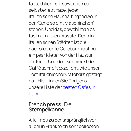
tatsächlich hat, soweit ich es
selbst erlebt habe, jeder
italienische Haushalt irgendwo in
der Küche so ein „Maschinchen“
stehen. Und das, obwohl man es
fast nie nutzen müsste. Denn in
italienischen Städten ist die
nächste echte Cafébar meist nur
ein paar Meter von der Haustür
entfernt. Und dort schmeckt der
Caffè sehr oft exzellent, wie unser
Test italienischer Cafébars gezeigt
hat. Hier finden Sie übrigens
unsere Liste der
besten Cafés in
Rom
.
French press: Die
Stempelkanne
Alle Infos zu der ursprünglich vor
allem in Frankreich sehr beliebten